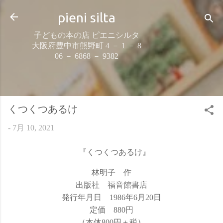
スキップしてメイン コンテンツに移動
pieni silta
子どもの本の店 ピエニシルタ
大阪府豊中市熊野町 4 － 1 － 8
06 － 6868 － 9382
くつくつあるけ
-
7月 10, 2021
『くつくつあるけ』
林明子 作
出版社 福音館書店
発行年月日 1986年6月20日
定価 880円
（本体800円＋税）