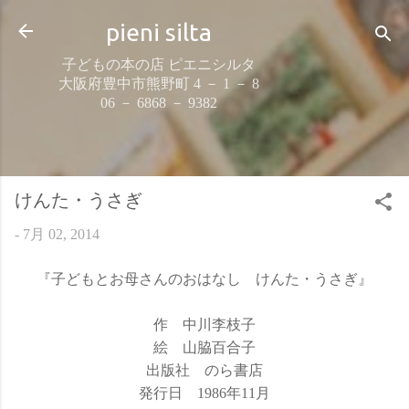
スキップしてメイン コンテンツに移動
pieni silta
子どもの本の店 ピエニシルタ
大阪府豊中市熊野町 4 － 1 － 8
06 － 6868 － 9382
けんた・うさぎ
-
7月 02, 2014
『子どもとお母さんのおはなし けんた・うさぎ』
作 中川李枝子
絵 山脇百合子
出版社 のら書店
発行日 1986年11月