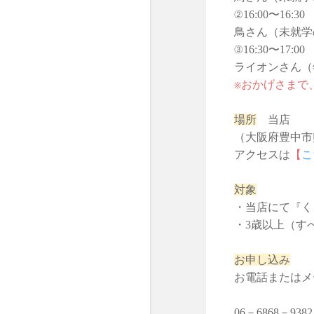
②16:00〜16:30
鳥さん（未就
③16:30〜17:00
ライオンさん
※おかげさまで
場所
当店
（大阪府豊中市
アクセスは
【
こ
対象
・当店にて『く
・3歳以上（す
お申し込み
お電話またはメ
06－6868－9382