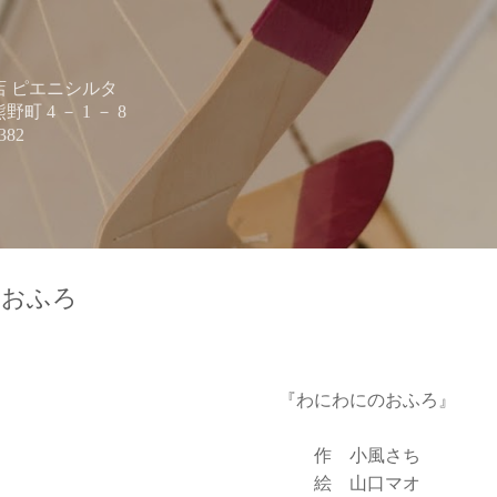
スキップしてメイン コンテンツに移動
 ピエニシルタ
 4 － 1 － 8
382
のおふろ
『わにわにのおふろ』
作 小風さち
絵 山口マオ