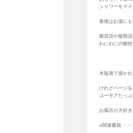
シャワーをマイ
最後はお湯にも
擬音語や擬態語
わにわにの愉快
木版画で描かれ
けれどページを
ユーモアたっぷ
お風呂が大好き
※関連書籍 ・