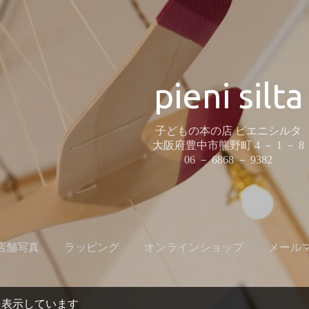
スキップしてメイン コンテンツに移動
pieni silta
子どもの本の店 ピエニシルタ
大阪府豊中市熊野町 4 － 1 － 8
06 － 6868 － 9382
店舗写真
ラッピング
オンラインショップ
メール
もっと見る…
アクセス
投稿を表示しています