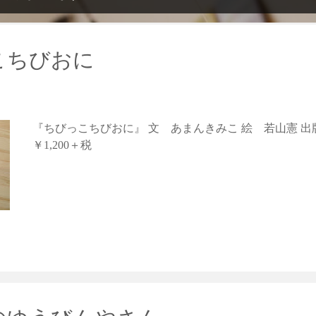
こちびおに
『ちびっこちびおに』 文 あまんきみこ 絵 若山憲 出版
￥1,200＋税