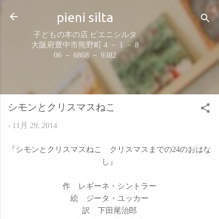
スキップしてメイン コンテンツに移動
pieni silta
子どもの本の店 ピエニシルタ
大阪府豊中市熊野町 4 － 1 － 8
06 － 6868 － 9382
シモンとクリスマスねこ
-
11月 29, 2014
『シモンとクリスマスねこ クリスマスまでの24のおはな
し』
作 レギーネ・シントラー
絵 ジータ・ユッカー
訳 下田尾治郎