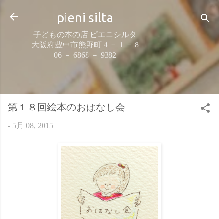
スキップしてメイン コンテンツに移動
pieni silta
子どもの本の店 ピエニシルタ
大阪府豊中市熊野町 4 － 1 － 8
06 － 6868 － 9382
第１８回絵本のおはなし会
-
5月 08, 2015