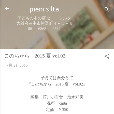
スキップしてメイン コンテンツに移動
pieni silta
子どもの本の店 ピエニシルタ
大阪府豊中市熊野町 4 － 1 － 8
06 － 6868 － 9382
このちから 2015 夏 vol.02
-
7月 21, 2015
子育ては自分育て
『このちから 2015 夏 vol.02』
編集 芹川小百合、池永知美
発行 carta
定価 ￥350