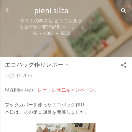
スキップしてメイン コンテンツに移動
pieni silta
子どもの本の店 ピエニシルタ
大阪府豊中市熊野町 4 － 1 － 8
06 － 6868 － 9382
エコバッグ作りレポート
-
8月 03, 2015
現在開催中の、
レオ・レオ二キャンペーン
。
ブックカバーを使ったエコバッグ作り、
本日は、その第１回目を開催しました。