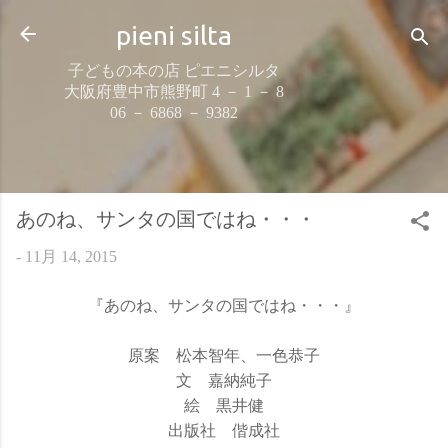
スキップしてメイン コンテンツに移動
pieni silta
子どもの本の店 ピエニシルタ
大阪府豊中市熊野町 4 － 1 － 8
06 － 6868 － 9382
あのね、サンタの国ではね・・・
-
11月 14, 2015
『あのね、サンタの国ではね・・・』
原案 松本智年、一色恭子
文 嘉納純子
絵 黒井健
出版社 偕成社