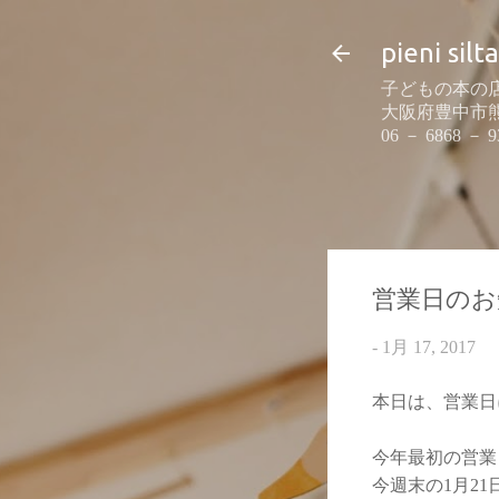
pieni silta
子どもの本の店
大阪府豊中市熊野町
06 － 6868 － 9
営業日のお知
-
1月 17, 2017
本日は、営業日
今年最初の営業
今週末の1月21