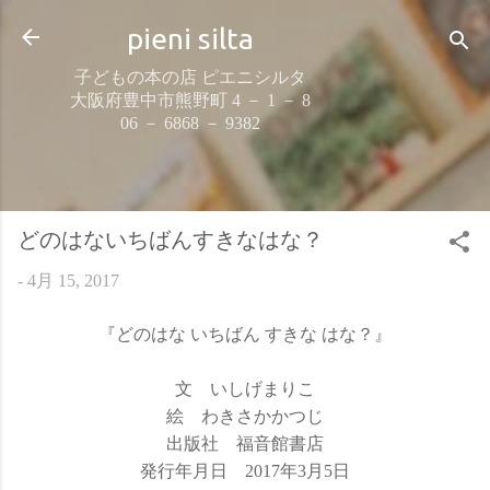
スキップしてメイン コンテンツに移動
pieni silta
子どもの本の店 ピエニシルタ
大阪府豊中市熊野町 4 － 1 － 8
06 － 6868 － 9382
どのはないちばんすきなはな？
-
4月 15, 2017
『どのはな いちばん すきな はな？』
文 いしげまりこ
絵 わきさかかつじ
出版社 福音館書店
発行年月日 2017年3月5日