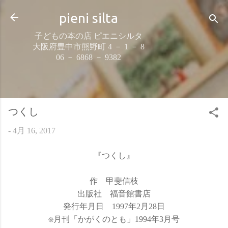
スキップしてメイン コンテンツに移動
pieni silta
子どもの本の店 ピエニシルタ
大阪府豊中市熊野町 4 － 1 － 8
06 － 6868 － 9382
つくし
-
4月 16, 2017
『つくし』
作 甲斐信枝
出版社 福音館書店
発行年月日 1997年2月28日
※月刊「かがくのとも」1994年3月号