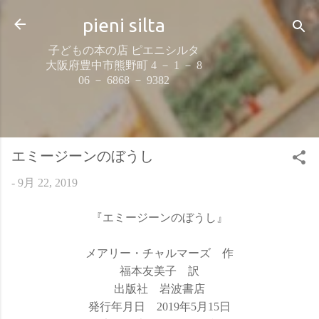
スキップしてメイン コンテンツに移動
pieni silta
子どもの本の店 ピエニシルタ
大阪府豊中市熊野町 4 － 1 － 8
06 － 6868 － 9382
エミージーンのぼうし
-
9月 22, 2019
『エミージーンのぼうし』
メアリー・チャルマーズ 作
福本友美子 訳
出版社 岩波書店
発行年月日 2019年5月15日