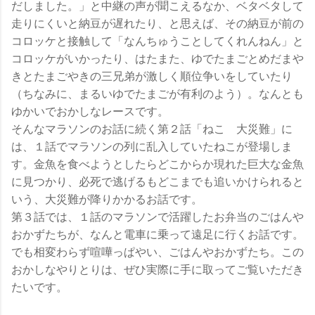
だしました。」と中継の声が聞こえるなか、ベタベタして
走りにくいと納豆が遅れたり、と思えば、その納豆が前の
コロッケと接触して「なんちゅうことしてくれんねん」と
コロッケがいかったり、はたまた、ゆでたまごとめだまや
きとたまごやきの三兄弟が激しく順位争いをしていたり
（ちなみに、まるいゆでたまごが有利のよう）。なんとも
ゆかいでおかしなレースです。
そんなマラソンのお話に続く第２話「ねこ 大災難」に
は、１話でマラソンの列に乱入していたねこが登場しま
す。金魚を食べようとしたらどこからか現れた巨大な金魚
に見つかり、必死で逃げるもどこまでも追いかけられると
いう、大災難が降りかかるお話です。
第３話では、１話のマラソンで活躍したお弁当のごはんや
おかずたちが、なんと電車に乗って遠足に行くお話です。
でも相変わらず喧嘩っぱやい、ごはんやおかずたち。この
おかしなやりとりは、ぜひ実際に手に取ってご覧いただき
たいです。