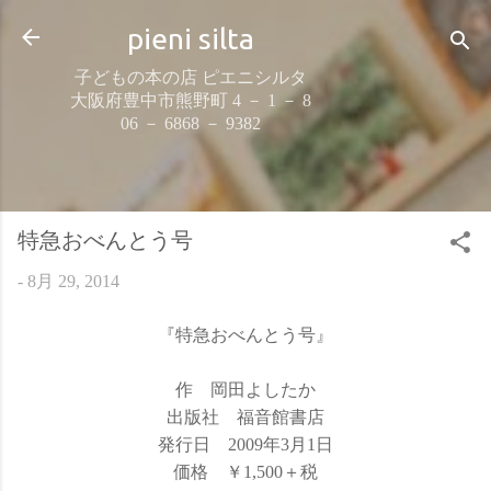
スキップしてメイン コンテンツに移動
pieni silta
子どもの本の店 ピエニシルタ
大阪府豊中市熊野町 4 － 1 － 8
06 － 6868 － 9382
特急おべんとう号
-
8月 29, 2014
『特急おべんとう号』
作 岡田よしたか
出版社 福音館書店
発行日 2009年3月1日
価格 ￥1,500＋税