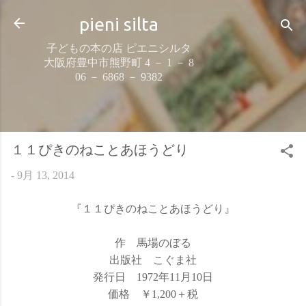
スキップしてメイン コンテンツに移動
pieni silta
子どもの本の店 ピエニシルタ
大阪府豊中市熊野町 4 － 1 － 8
06 － 6868 － 9382
１１ぴきのねことあほうどり
-
9月 13, 2014
『１１ぴきのねことあほうどり』
作 馬場のぼる
出版社 こぐま社
発行日 1972年11月10日
価格 ￥1,200＋税