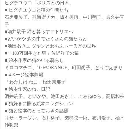
ヒグチユウコ「ボリスとの日々」
■ ヒグチユウコと猫の仲間たち
石黒亜矢子、羽海野チカ、坂本美雨、中川翔子、名久井直
子
■酒井駒子 猫と暮らすアトリエへ
■どいかや 森の中でたくさんの猫たちと
■池田あきこ ダヤンとわちふぃーるどの世界
■「100万回生きた猫」佐野洋子の猫
■ 絵本作家の猫のいる暮らし
ミロコマチコ、100%ORANGE、町田尚子、とりごえまり
■ 4ページ絵本劇場
「わたしは ねこ」松田奈那子
■ 絵本作家のねこ日記
酒井駒子、どいかや、池田あきこ、こみねゆら、高橋和枝
■ 猫好きに贈る絵本コレクション
■ 猫と絵本のとっておきの話題
リサ・ラーソン、石井桃子、猪熊弦一郎、布川愛子、柚木
沙弥郎