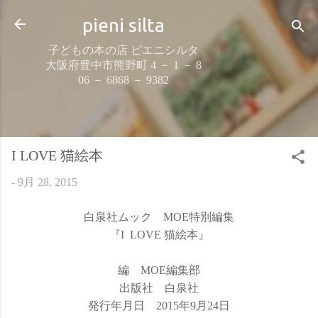
スキップしてメイン コンテンツに移動
pieni silta
子どもの本の店 ピエニシルタ
大阪府豊中市熊野町 4 － 1 － 8
06 － 6868 － 9382
I LOVE 猫絵本
-
9月 28, 2015
白泉社ムック MOE特別編集
『I LOVE 猫絵本』
編 MOE編集部
出版社 白泉社
発行年月日 2015年9月24日