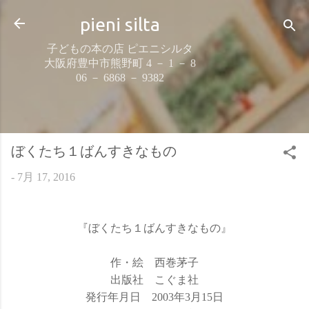
スキップしてメイン コンテンツに移動
pieni silta
子どもの本の店 ピエニシルタ
大阪府豊中市熊野町 4 － 1 － 8
06 － 6868 － 9382
ぼくたち１ばんすきなもの
-
7月 17, 2016
『ぼくたち１ばんすきなもの』
作・絵 西巻茅子
出版社 こぐま社
発行年月日 2003年3月15日