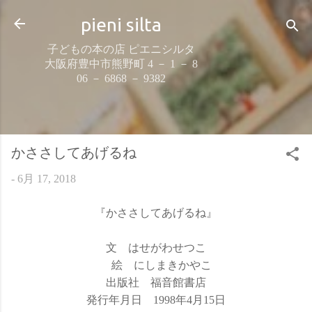
スキップしてメイン コンテンツに移動
pieni silta
子どもの本の店 ピエニシルタ
大阪府豊中市熊野町 4 － 1 － 8
06 － 6868 － 9382
かささしてあげるね
-
6月 17, 2018
『かささしてあげるね』
文 はせがわせつこ
絵 にしまきかやこ
出版社 福音館書店
発行年月日 1998年4月15日