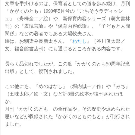
文章を手掛けるのは、保育者としての道を歩み続け、月刊
「かがくのとも」1990年5月号の『ごちそうラディッシ
ュ』（舟橋全二／絵）や、新保育内容シリーズ（萌文書林
刊）の『表現言論』や『保育内容総論』、『子どもと人間
関係』などの著者でもある大場牧夫さん。
絵は、お馴染み長新太さん。『
わたし
』（谷川俊太郎／
文、福音館書店刊）にも通じるところがある内容です。
長らく品切れでしたが、この度「かがくのとも50周年記念
出版」として、復刊されました。
この他にも、『めのはなし』（堀内誠一／作）や『みち』
（五味太郎／絵・文）など計8冊の絵本が復刊されたほ
か、
月刊「かがくのとも」の全作品や、その歴史や込められた
思いなどが収録された『かがくのとものもと』が刊行され
ました。