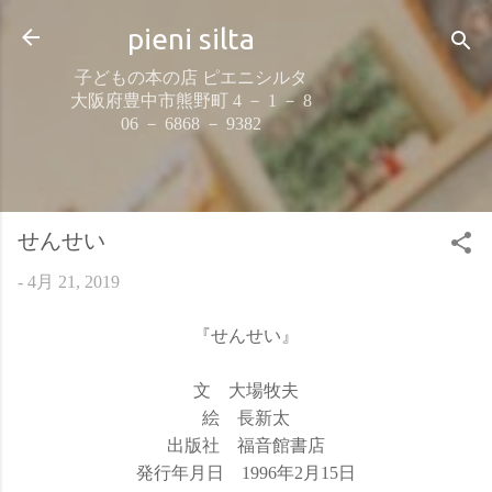
スキップしてメイン コンテンツに移動
pieni silta
子どもの本の店 ピエニシルタ
大阪府豊中市熊野町 4 － 1 － 8
06 － 6868 － 9382
せんせい
-
4月 21, 2019
『せんせい』
文 大場牧夫
絵 長新太
出版社 福音館書店
発行年月日 1996年2月15日